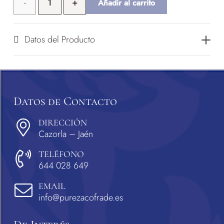
Cartel
Añadir al carrito
A3 +
Datos del Producto
cantidad
Datos de Contacto
DIRECCIÓN
Cazorla – Jaén
TELÉFONO
644 028 649
EMAIL
info@purezacofrade.es