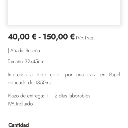
Rango
40,00
€
-
150,00
€
IVA Incl.
de
| Añadir Reseña
precios:
desde
Tamaño 32x45cm.
40,00 €
Impresos a todo color por una cara en Papel
hasta
estucado de 135Grs.
150,00 €
Plazo de entrega: 1 – 2 días laborables.
IVA Incluido
Cantidad