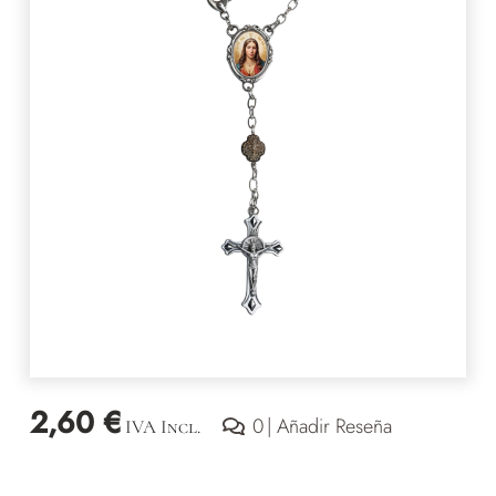
2,60
€
valoraciones
0
| Añadir Reseña
IVA Incl.
de
clientes