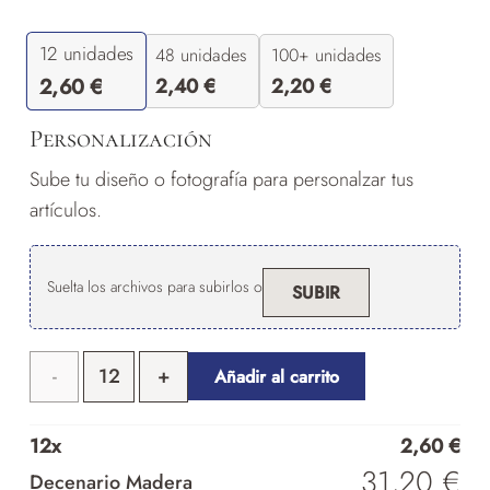
12
unidades
48 unidades
100+ unidades
2,40
€
2,20
€
2,60
€
Personalización
Sube tu diseño o fotografía para personalzar tus
artículos.
Suelta los archivos para subirlos o
SUBIR
Decenario
Añadir al carrito
Madera
12
x
2,60
€
cantidad
31,20
€
Decenario Madera