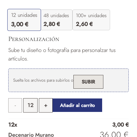
12
unidades
48 unidades
100+ unidades
2,80
€
2,60
€
3,00
€
Personalización
Sube tu diseño o fotografía para personalzar tus
artículos.
Suelta los archivos para subirlos o
SUBIR
Decenario
Añadir al carrito
Murano
12
x
3,00
€
cantidad
36,00
€
Decenario Murano