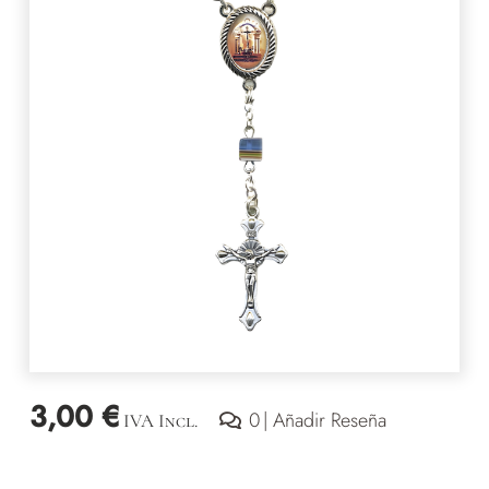
3,00
€
valoraciones
0
| Añadir Reseña
IVA Incl.
de
clientes