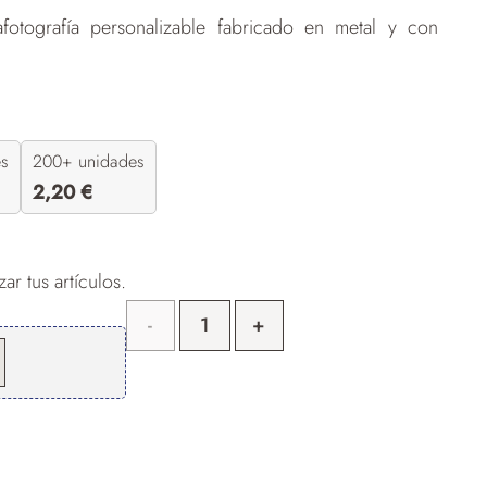
fotografía personalizable fabricado en metal y con
es
200+ unidades
2,20
€
ar tus artículos.
Llavero
Personalizado
5028
cantidad