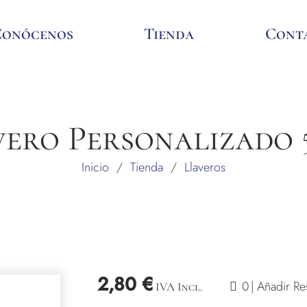
Conócenos
Tienda
Cont
vero Personalizado 
Inicio
/
Tienda
/
Llaveros
2,80
€
valoracione
0
| Añadir R
IVA Incl.
de