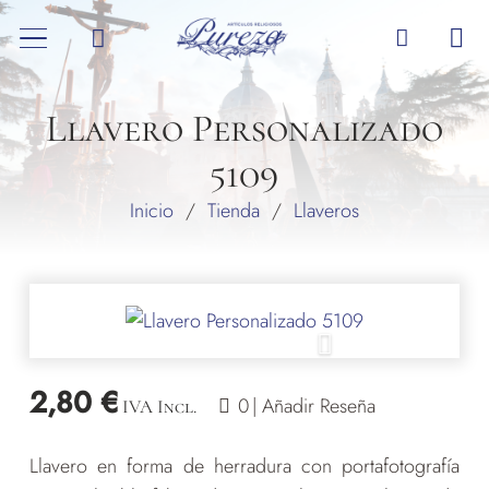
Llavero Personalizado
5109
Inicio
/
Tienda
/
Llaveros
2,80
€
valoraciones
0
| Añadir Reseña
IVA Incl.
de
Llavero en forma de herradura con portafotografía
clientes