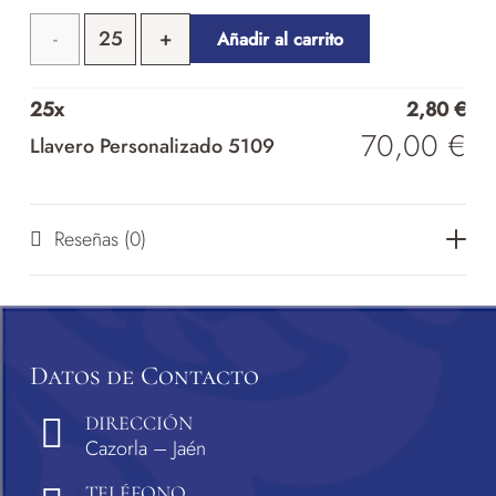
Llavero
Añadir al carrito
Personalizado
25
x
2,80
€
5109
70,00
€
Llavero Personalizado 5109
cantidad
Reseñas (0)
Datos de Contacto
DIRECCIÓN
Cazorla – Jaén
TELÉFONO