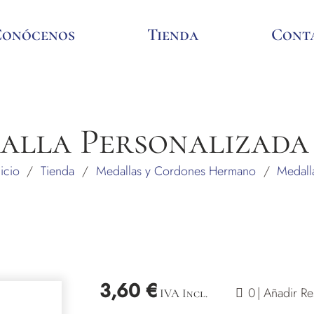
Conócenos
Tienda
Cont
alla Personalizada 
nicio
/
Tienda
/
Medallas y Cordones Hermano
/
Medall
3,60
€
valoracione
0
| Añadir R
IVA Incl.
de